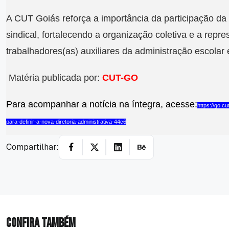
A CUT Goiás reforça a importância da participação da 
sindical, fortalecendo a organização coletiva e a repr
trabalhadores(as) auxiliares da administração escolar
Matéria publicada por:
CUT-GO
Para acompanhar a notícia na íntegra, acesse:
https://go.cu
para-definir-a-nova-diretoria-administrativa-44c6
Compartilhar:
Confira também