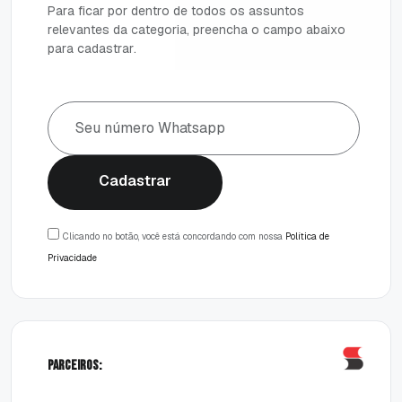
P
a
r
a
f
i
c
a
r
p
o
r
d
e
n
t
r
o
d
e
t
o
d
o
s
o
s
a
s
s
u
n
t
o
s
r
e
l
e
v
a
n
t
e
s
d
a
c
a
t
e
g
o
r
i
a
,
p
r
e
e
n
c
h
a
o
c
a
m
p
o
a
b
a
i
x
o
p
a
r
a
c
a
d
a
s
t
r
a
r
.
Cadastrar
Cadastrar
Clicando no botão, você está concordando com nossa
Política de
Privacidade
Parceiros: