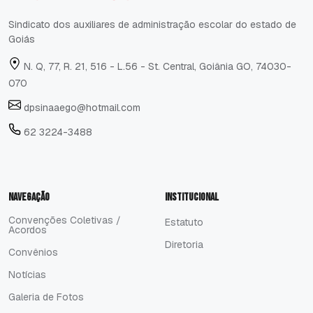
Sindicato dos auxiliares de administração escolar do estado de
Goiás
N. Q, 77, R. 21, 516 - L.56 - St. Central, Goiânia GO, 74030-
070
dpsinaaego@hotmail.com
62 3224-3488
Navegação
Institucional
Convenções Coletivas /
Estatuto
Acordos
Estatuto
Convenções Coletivas /
Diretoria
Acordos
Convênios
Diretoria
Convênios
Notícias
Notícias
Galeria de Fotos
Galeria de Fotos