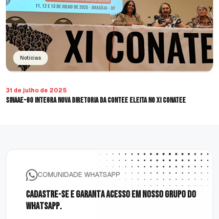
Notícias
31 de julho de 2025
SINAAE-GO integra nova diretoria da CONTEE eleita no XI CONATEE
COMUNIDADE WHATSAPP
C
a
d
a
s
t
r
e
-
s
e
e
g
a
r
a
n
t
a
a
c
e
s
s
o
e
m
n
o
s
s
o
g
r
u
p
o
d
o
w
h
a
t
s
a
p
p
.