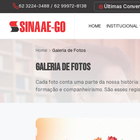
62 3224-3488 / 62 99972-8138
Últimas Conve
62 3224-3488 / 62 99972-8138
HOME
INSTITUCIONAL
HOME
INSTITUCIONAL
Galeria de Fotos
Home
G
a
l
e
r
i
a
d
e
F
o
t
o
s
C
a
d
a
f
o
t
o
c
o
n
t
a
u
m
a
p
a
r
t
e
d
a
n
o
s
s
a
h
i
s
t
ó
r
i
a
:
f
o
r
m
a
ç
ã
o
e
c
o
m
p
a
n
h
e
i
r
i
s
m
o
.
S
ã
o
e
s
s
e
s
r
e
g
i