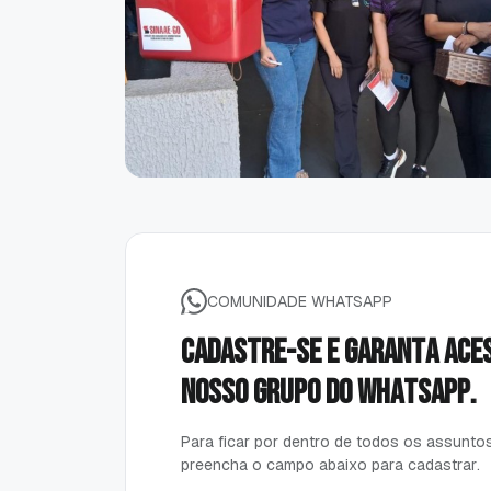
COMUNIDADE WHATSAPP
C
a
d
a
s
t
r
e
-
s
e
e
g
a
r
a
n
t
a
a
c
e
n
o
s
s
o
g
r
u
p
o
d
o
w
h
a
t
s
a
p
p
.
P
a
r
a
f
i
c
a
r
p
o
r
d
e
n
t
r
o
d
e
t
o
d
o
s
o
s
a
s
s
u
n
t
o
p
r
e
e
n
c
h
a
o
c
a
m
p
o
a
b
a
i
x
o
p
a
r
a
c
a
d
a
s
t
r
a
r
.